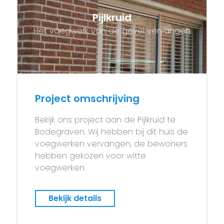
Pijlkruid
Het voegwerk van de gevel vervangen
Project omschrijving
Bekijk ons project aan de Pijlkruid te
Bodegraven. Wij hebben bij dit huis de
voegwerken vervangen, de bewoners
hebben gekozen voor witte
voegwerken.
Bekijk details